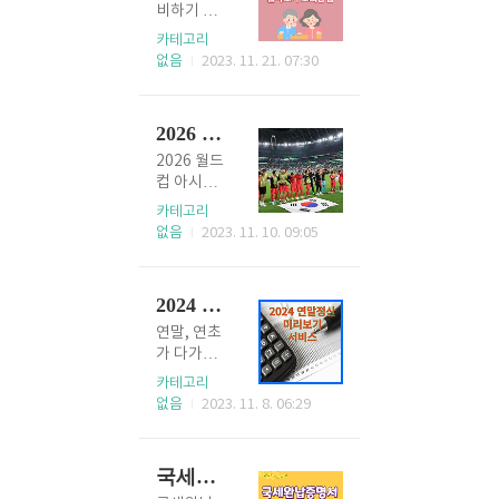
간 발급대
트롯 3에
을 해소하
비하기 위
상 : 신청하
서는 예비
기 위해서
해 10여년
카테고리
는날짜기
트로트스
2024년에
을 납부하
없음
2023. 11. 21. 07:30
준으로 현
타들의 자
는 14만 7
는 국민연
재 고양시
신감과 긍
천 명을 늘
금 이제 막
에 주민등
정적인 에
려서 103
납부를 시
록을 두고
2026 월드컵 아시아 예선 일정 무료 중계방송
너지를 표
만 명의 노
작한 새내
있으며, 막
현하려고
인이 일할
기나 수령
2026 월드
내자녀가
바비핑크
수 있도록
할 나이가
컵 아시아
19세 이하
를 키컬러
사업을 진
되신 분들
예선경기
카테고리
인 두 자녀
호 선정했
행하고 있
도 '나는 노
가 성큼 다
없음
2023. 11. 10. 09:05
이상 가정
다고 하니
습니다. 이
후에 국민
가왔습니
의 부모이
더욱 강력
로 인해 평
연금을 얼
다. 11월 1
면 가능합
해진 참가
균 10명 중
마나 받을
6일 서울
니다. 유효
자들의 실
2024 연말정산 미리보기 서비스
1명의 노
수 있을까?
에서 대한
기간 : 막내
력에 기대
인이 일자
많이 궁금
민국 VS 싱
연말, 연초
자녀의 나
감도 더욱
리를 얻을
하실 텐데
가포르 대
가 다가오
이가 20세
커진다고
수 있다고
요. '국민연
표팀의 '북
면 연말정
카테고리
가 되는날
합니다. 미
합니다. 일
금 예상 수
중미 월드
산 생각하
없음
2023. 11. 8. 06:29
의 전날까
스트롯3
을 찾는 노
령액' 5분
컵 아시아
며 머리가
지(19세까
방청 신청
인분들이
이면 간단
예선경
아프셨죠?
지)입니다.
신청기간 :
많아 빠른
하게 계산
기'가 펼쳐
세법개정
할인혜택
2023년 1
마감이 예
국세완납증명서 발급방법 인터넷신청방법
하고 내 수
집니다. 어
과 복잡함
다자녀고
1월 28일
상된다고
령액이 얼