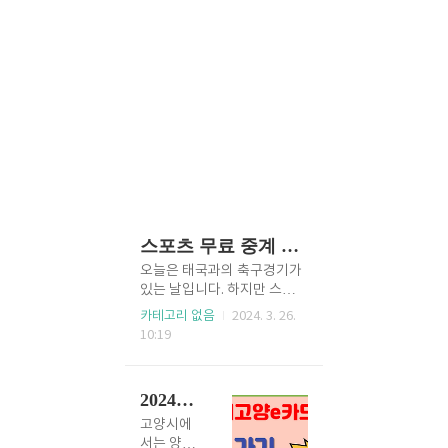
스포츠 무료 중계 사이트 모음 베스트 5
오늘은 태국과의 축구경기가
있는 날입니다. 하지만 스포츠
중계독점으로 경기를 보는 것
카테고리 없음
2024. 3. 26.
이 불편해졌는데요 편하게 무
10:19
료로 보는 인기사이트를 알려
드리겠습니다. 전국티비 고화
질의 스포츠 중계사이트입니
2024년 고양시 모바일 다자녀고양e카드 발급방법
다. 스포츠 분석까지 한다고하
니 궁금한 분들 이용하기 좋은
고양시에
사이트입니다. 전국티비 👍
서는 양육