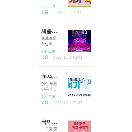
바로가기 빠른티비 축구, 야
부담을 덜
카테고리
구, 하키, 미식축구 등등 모든
어주고자
없음
2024. 2. 11. 22:00
스포츠 즐겨보기를 좋아하시
시작했던
면 시청하기 편리한 사이트입
양육지원
니다. 빠른티비 👍 바로가기
사업 중의
새롭게 돌아온 미스트롯3 방청신청 출연진
콕티비 다양한 스포츠를 즐겨
하나인 다
보는 분들이 더욱 시청하기 편
자녀고양e
트로트를
리한 사이트입니다. 콕티비
카드를 발
사랑하는
👍 바로가기 블루티비 해외축
급하고 있
많은 분들
카테고리
구, 해외야구, 농구까지 전스
습니다. 막
이 기다리
없음
2023. 12. 3. 02:02
포츠 중계를 무료로 시청할 수
내자녀가
던 미스트
있고 하이라이트영상도 볼 수
19세가 되
롯 3가 드
있습니다. 블루티비 👍 바로
었을때 까
디어 12월
2024년 노인지원 일자리 참가자격 참여방법
가기 블랙티비 pc(크롬) 와 모
지 받을 수
21일(목요
바일 스마트기기에서 최적화
있는 혜택
일)에 첫
점점 노인
되어 있는 스포츠중..
이라고하
방송이 시
인구가 늘
니 놓치지
작됩니다.
어가고 있
카테고리
말고 받으
이번 참가
지만 일할
없음
2023. 12. 1. 21:37
시기 바랍
자 72인 전
수 있는 곳
니다. 다자
원의 얼굴
은 많지가
녀고양e카
도 공개되
않습니다.
국민연금 예상 수령액 알아보기 조회방법
드 발급대
었습니다.
정부가 일
상/유효기
이번미스
자리 부족
노후를 준