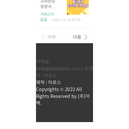
디서 무료
때문에 스
국세완납
양 e카드
(화) ~ 12
합니다. 나
마나 되는
로 중계를
트레스가
증명서는
를 제시할
월 10일 녹
에게 맞는
지 예상해
하는지가
많으셨을
국세를 납
때 할인혜
카테고리
화장소 : 인
일자리를
볼 수 있으
제일 궁금
텐데 이제
부한 사실
택이 제공
없음
2023. 11. 4. 02:39
천 파라다
선택하려
니 아래 링
하실텐데
는 스트레
을 증명해
됩니다.
이스 스튜
면 서두르
크로 접속
요 중계방
스받지 않
주는 서류
단) 현장발
디오 파라
셔야 놓치
하고 따라
송은 TV조
아도 됩니
로 주로 금
권에 한함
다이스 녹
이전
다음
지 않습니
하시면 됩
선과 쿠팡
다. 연말정
융이나, 취
/ 타 쿠폰*
화일정 : 1
다. 아래 버
니다. 국민
플레이에
산 미리보
업 또는 국
이벤트* 할
2월 18일
튼으로 들
연금 예상
서 시청하
기 서비스
가지원사
인과 중복
월요일 오
어가서 접
액 조회하
실 수 있습
로 올해 세
업에도 필
적용은 불
후 1인 최
수하시기
기 국민연
니다. 아래
액을 미리
이메일:
요한 경우
가 / 신분
대 2인 신
바랍니다.
금 예상 수
링크를 남
확인하여
가 있지만
help@abaeksite.com | 운영
증치참 4
청 가능 당
노인일자
령액 알아
겨드리니
절세할 수
최근에 전
대 궁과 종
첨연락 : 1
자 : 아로스
리 여기에
보기 조회
중계방송
있는 부분
세사기피
묘, 조선왕
2월 13일
서 신청하
방법 예상
제작 : 아로스
보시면서
은 계획을
해가 심해
릉 -입장료
~ 14일 신
기 2024년
수령액 확
열심히 응
세워서 12
지면서 계
Copyrights © 2022 All
전액 감면
청방법 : ht
노인지원
인하기 1.
원하시기
월까지 준
약 시에 꼭
Rights Reserved by (주)아
해오름안
tps://for
일자리 참
국민연금
바랍니다.
비한다면
확인해봐
과의원 수
ms.gle/d
백.
가자격 올
관리공단
TV조선(O
연말정산
야 하는 중
술비 + 렌
B4H4o8V
해 나이가
홈페이지 ↑
N AIR) 무
시기에 많
요한 서류
즈 10%
MuwRUQ
60세~ 65
↑ 위의 링
료중계방
은 도움이
입니다. 국
(당일 결제
xB8 ◈ 방
세 이상 시
크에 접속
송 쿠팡플
될 수 있습
세완납증
금액에 한
청 시 유의
니어 일하
하세요. 2.
레이 무료
니다. 바쁘
명서는 직